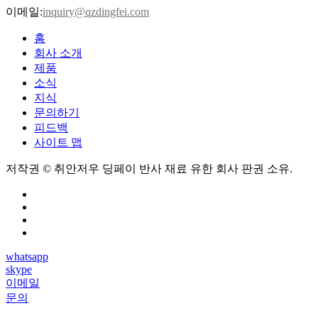
이메일:
inquiry@qzdingfei.com
홈
회사 소개
제품
소식
지식
문의하기
피드백
사이트 맵
저작권 © 취안저우 딩페이 반사 재료 유한 회사 판권 소유.
whatsapp
skype
이메일
문의