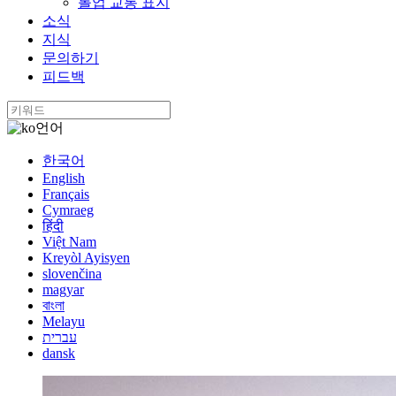
롤업 교통 표지
소식
지식
문의하기
피드백
언어
한국어
English
Français
Cymraeg
हिंदी
Việt Nam
Kreyòl Ayisyen
slovenčina
magyar
বাংলা
Melayu
עברית
dansk