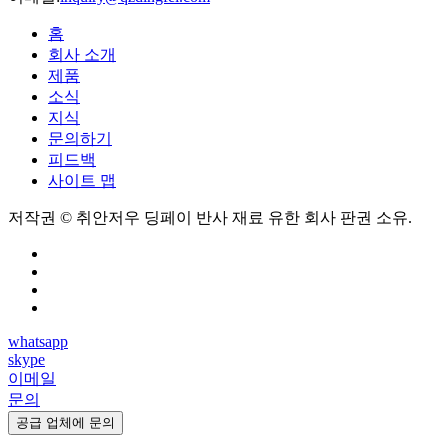
홈
회사 소개
제품
소식
지식
문의하기
피드백
사이트 맵
저작권 © 취안저우 딩페이 반사 재료 유한 회사 판권 소유.
whatsapp
skype
이메일
문의
공급 업체에 문의