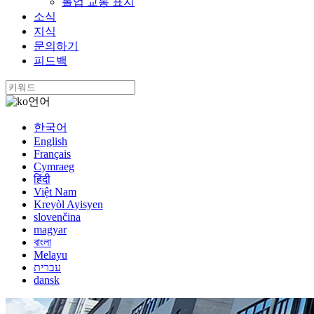
롤업 교통 표지
소식
지식
문의하기
피드백
언어
한국어
English
Français
Cymraeg
हिंदी
Việt Nam
Kreyòl Ayisyen
slovenčina
magyar
বাংলা
Melayu
עברית
dansk