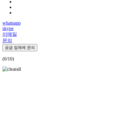
whatsapp
skype
이메일
문의
공급 업체에 문의
(
0
/10)