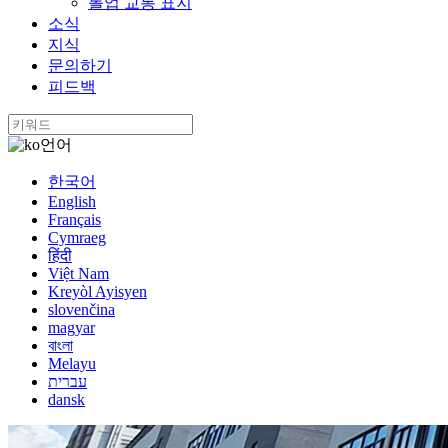
롤업 교통 표지
소식
지식
문의하기
피드백
언어
한국어
English
Français
Cymraeg
हिंदी
Việt Nam
Kreyòl Ayisyen
slovenčina
magyar
বাংলা
Melayu
עברית
dansk