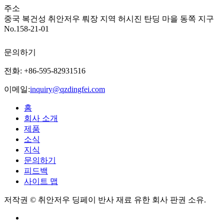
주소
중국 복건성 취안저우 뤄장 지역 허시진 탄딩 마을 동쪽 지구
No.158-21-01
문의하기
전화: +86-595-82931516
이메일:
inquiry@qzdingfei.com
홈
회사 소개
제품
소식
지식
문의하기
피드백
사이트 맵
저작권 © 취안저우 딩페이 반사 재료 유한 회사 판권 소유.