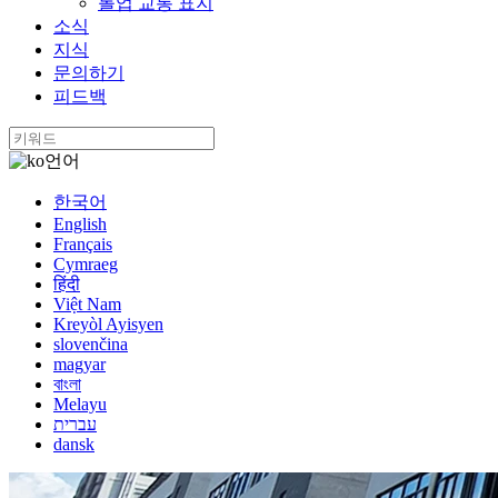
롤업 교통 표지
소식
지식
문의하기
피드백
언어
한국어
English
Français
Cymraeg
हिंदी
Việt Nam
Kreyòl Ayisyen
slovenčina
magyar
বাংলা
Melayu
עברית
dansk