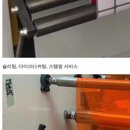
슬리팅, 다이{0}}커팅, 스탬핑 서비스