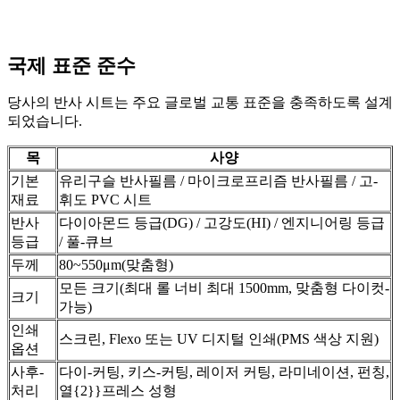
국제 표준 준수
당사의 반사 시트는 주요 글로벌 교통 표준을 충족하도록 설계
되었습니다.
목
사양
기본
유리구슬 반사필름 / 마이크로프리즘 반사필름 / 고-
재료
휘도 PVC 시트
반사
다이아몬드 등급(DG) / 고강도(HI) / 엔지니어링 등급
등급
/ 풀-큐브
두께
80~550μm(맞춤형)
모든 크기(최대 롤 너비 최대 1500mm, 맞춤형 다이컷-
크기
가능)
인쇄
스크린, Flexo 또는 UV 디지털 인쇄(PMS 색상 지원)
옵션
사후-
다이-커팅, 키스-커팅, 레이저 커팅, 라미네이션, 펀칭,
처리
열{2}}프레스 성형