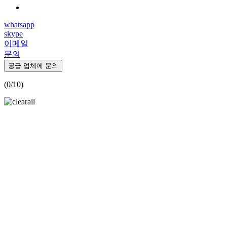
whatsapp
skype
이메일
문의
공급 업체에 문의
(
0
/10)