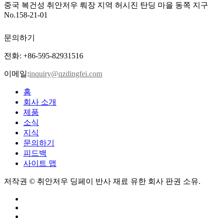
중국 복건성 취안저우 뤄장 지역 허시진 탄딩 마을 동쪽 지구
No.158-21-01
문의하기
전화: +86-595-82931516
이메일:
inquiry@qzdingfei.com
홈
회사 소개
제품
소식
지식
문의하기
피드백
사이트 맵
저작권 © 취안저우 딩페이 반사 재료 유한 회사 판권 소유.